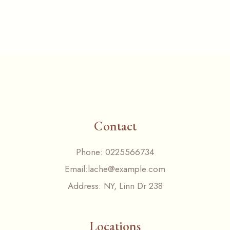
Contact
Phone:
0225566734
Email:
lache@example.com
Address:
NY, Linn Dr 238
Locations