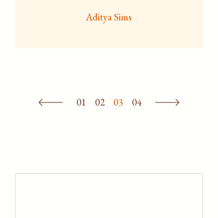
Aditya Sims
Posts
01
02
03
04
pagination