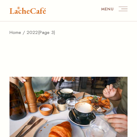
Skip
to
LacheCafé
MENU
the
content
Home
2022
(Page 3)