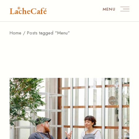
Skip
to
LacheCafé
MENU
the
content
Home
Posts tagged "Menu"