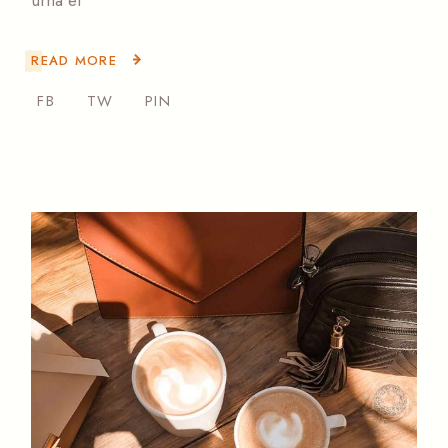
READ MORE
FB
TW
PIN