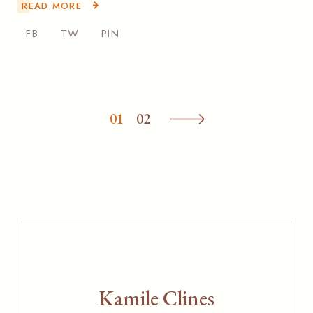
READ MORE
FB
TW
PIN
Posts
01
02
pagination
Kamile Clines