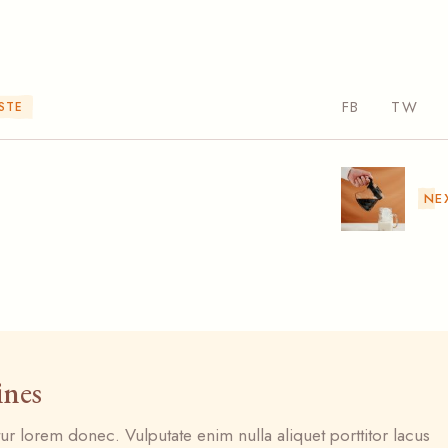
FB
TW
STE
NE
ines
ur lorem donec. Vulputate enim nulla aliquet porttitor lacus