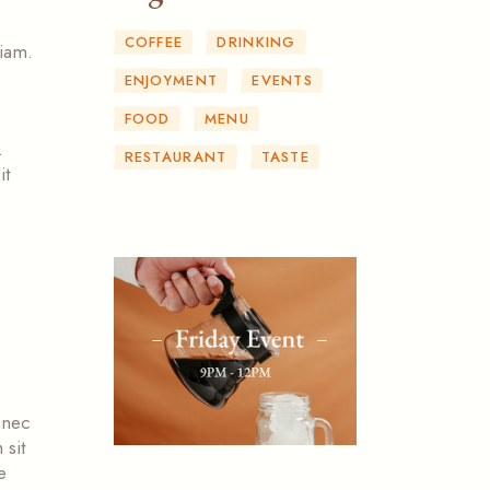
COFFEE
DRINKING
iam.
ENJOYMENT
EVENTS
FOOD
MENU
.
RESTAURANT
TASTE
it
onec
 sit
e