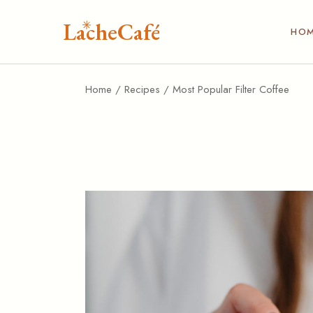
LacheCafé
Main
HO
Café 
Coff
Home
Recipes
Most Popular Filter Coffee
Mai
Café 
Café
Split 
Cof
Comi
Caf
Split
Com