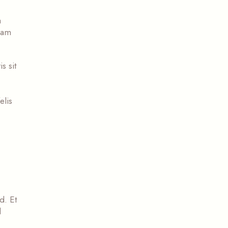
a
uam
s sit
elis
d. Et
l