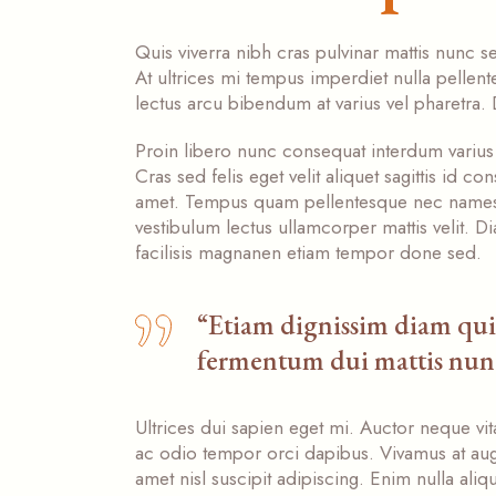
Quis viverra nibh cras pulvinar mattis nun
At ultrices mi tempus imperdiet nulla pellente
lectus arcu bibendum at varius vel pharetra
Proin libero nunc consequat interdum varius s
Cras sed felis eget velit aliquet sagittis id c
amet. Tempus quam pellentesque nec names a
vestibulum lectus ullamcorper mattis velit. D
facilisis magnanen etiam tempor done sed.
“Etiam dignissim diam quis
fermentum dui mattis nunc
Ultrices dui sapien eget mi. Auctor neque 
ac odio tempor orci dapibus. Vivamus at aug
amet nisl suscipit adipiscing. Enim nulla ali