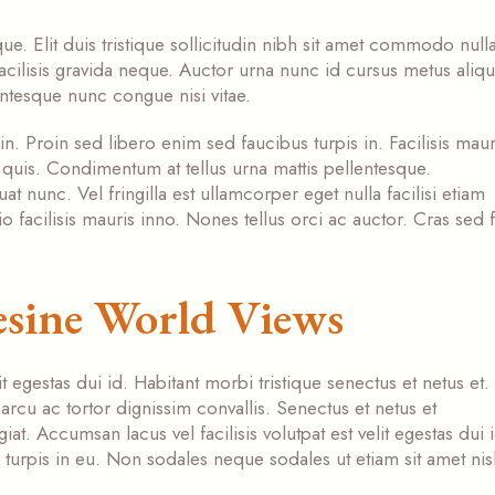
ue. Elit duis tristique sollicitudin nibh sit amet commodo null
acilisis gravida neque. Auctor urna nunc id cursus metus aliq
entesque nunc congue nisi vitae.
in. Proin sed libero enim sed faucibus turpis in. Facilisis mauri
quis. Condimentum at tellus urna mattis pellentesque.
nunc. Vel fringilla est ullamcorper eget nulla facilisi etiam
io facilisis mauris inno. Nones tellus orci ac auctor. Cras sed f
esine World Views
it egestas dui id. Habitant morbi tristique senectus et netus et.
arcu ac tortor dignissim convallis. Senectus et netus et
at. Accumsan lacus vel facilisis volutpat est velit egestas dui i
 turpis in eu. Non sodales neque sodales ut etiam sit amet nis