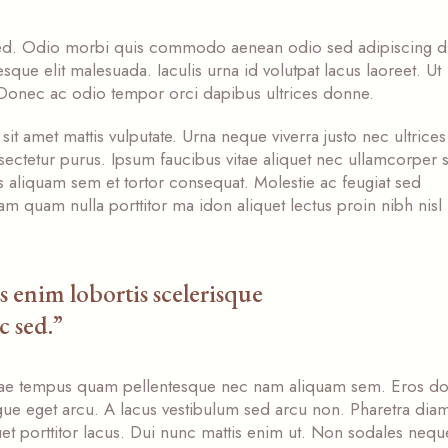
c sed. Odio morbi quis commodo aenean odio sed adipiscing d
sque elit malesuada. Iaculis urna id volutpat lacus laoreet. Ut
. Donec ac odio tempor orci dapibus ultrices donne.
it amet mattis vulputate. Urna neque viverra justo nec ultrices
onsectetur purus. Ipsum faucibus vitae aliquet nec ullamcorper s
liquam sem et tortor consequat. Molestie ac feugiat sed
iam quam nulla porttitor ma idon aliquet lectus proin nibh nisl
 enim lobortis scelerisque
 sed.”
vitae tempus quam pellentesque nec nam aliquam sem. Eros d
ue eget arcu. A lacus vestibulum sed arcu non. Pharetra diam
quet porttitor lacus. Dui nunc mattis enim ut. Non sodales nequ