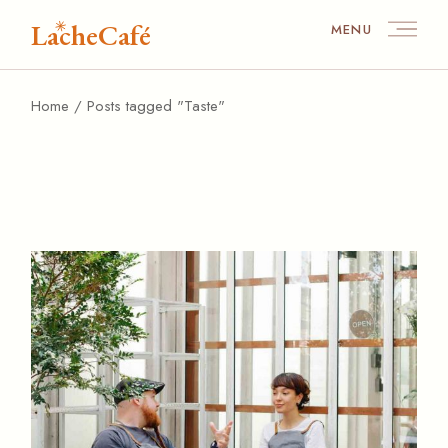
Skip
to
LacheCafé
MENU
the
content
Home
Posts tagged "Taste"