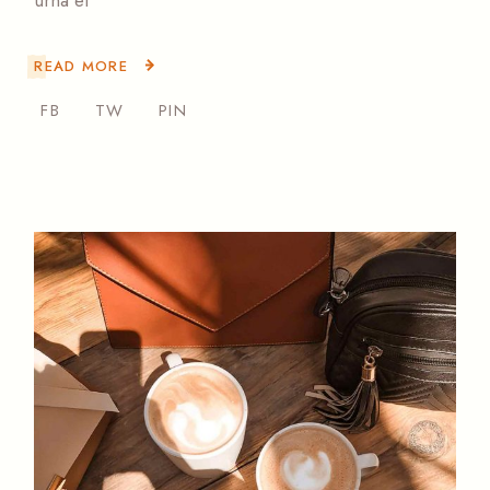
READ MORE
FB
TW
PIN