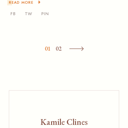
READ MORE
FB
TW
PIN
Posts
01
02
pagination
Kamile Clines